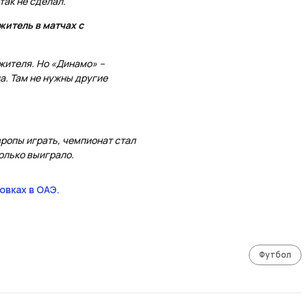
так не сделал.
итель в матчах с
ажителя. Но «Динамо» –
а. Там не нужны другие
вропы играть, чемпионат стал
олько выиграло.
вках в ОАЭ.
Футбол