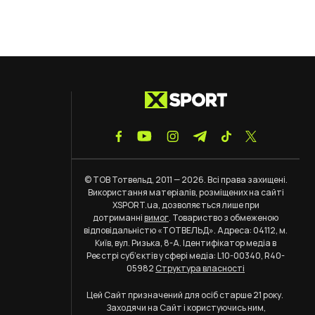
© ТОВ Тотвельд, 2011 — 2026. Всі права захищені.
Використання матеріалів, розміщених на сайті
XSPORT.ua, дозволяється лише при
дотриманні
вимог
. Товариство з обмеженою
відповідальністю «ТОТВЕЛЬД». Адреса: 04112, м.
Київ, вул. Ризька, 8-А. Ідентифікатор медіа в
Реєстрі суб’єктів у сфері медіа: L10-00340, R40-
05982
Структура власності
Цей Сайт призначений для осіб старше 21 року.
Заходячи на Сайт і користуючись ним,