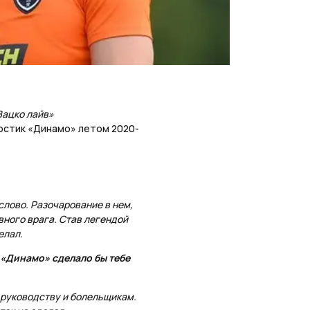
Вацко лайв»
остик «Динамо» летом 2020-
слово. Разочарование в нем,
авного врага. Став легендой
елал.
 «Динамо» сделало бы тебе
к руководству и болельщикам.