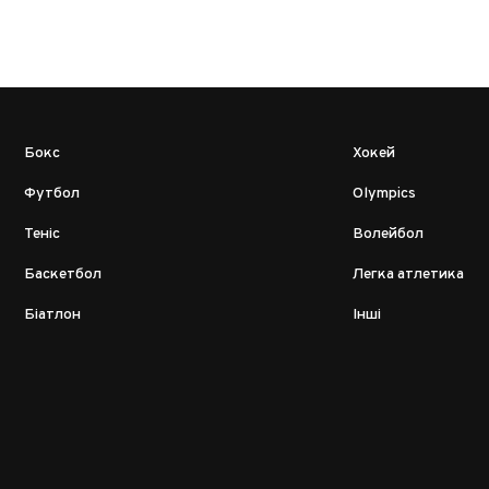
Бокс
Хокей
Футбол
Olympics
Теніс
Волейбол
Баскетбол
Легка атлетика
Біатлон
Інші