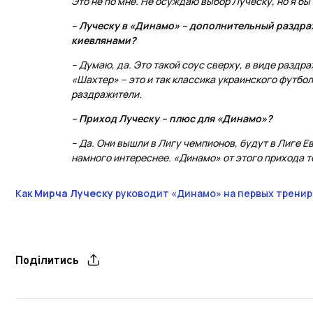
Это не по мне. Не осуждаю выбор Луческу, но я бы 
– Луческу в «Динамо» – дополнительный раздраж
киевлянами?
– Думаю, да. Это такой соус сверху, в виде раздр
«Шахтер» – это и так классика украинского футбол
раздражители.
– Приход Луческу – плюс для «Динамо»?
– Да. Они вышли в Лигу чемпионов, будут в Лиге Е
намного интереснее. «Динамо» от этого прихода т
Как
Мирча Луческу
руководит «Динамо» на первых трениро
Поділитись