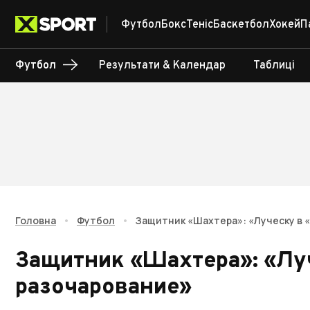
Футбол
Бокс
Теніс
Баскетбол
Хокей
П
Футбол
Результати & Календар
Таблиці
Головна
•
Футбол
•
Защитник «Шахтера»: «Луческу в 
Защитник «Шахтера»: «Лу
разочарование»