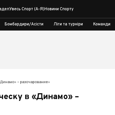
адел
Увесь Спорт (А-Я)
Новини Спорту
Бомбардири/Асісти
Ліги та турніри
Команди
«Динамо» – разочарование»
ческу в «Динамо» –