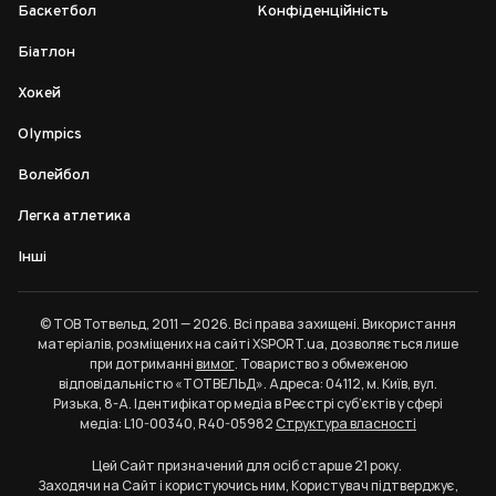
Баскетбол
Конфіденційність
Біатлон
Хокей
Olympics
Волейбол
Легка атлетика
Інші
© ТОВ Тотвельд, 2011 — 2026. Всі права захищені. Використання
матеріалів, розміщених на сайті XSPORT.ua, дозволяється лише
при дотриманні
вимог
. Товариство з обмеженою
відповідальністю «ТОТВЕЛЬД». Адреса: 04112, м. Київ, вул.
Ризька, 8-А. Ідентифікатор медіа в Реєстрі суб’єктів у сфері
медіа: L10-00340, R40-05982
Структура власності
Цей Сайт призначений для осіб старше 21 року.
Заходячи на Сайт і користуючись ним, Користувач підтверджує,