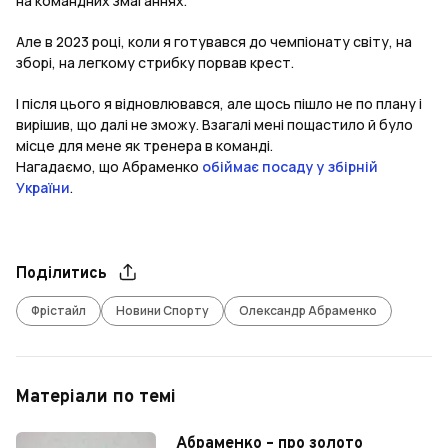
на командних змаганнях.
Але в 2023 році, коли я готувався до чемпіонату світу, на
зборі, на легкому стрибку порвав крест.
І після цього я відновлювався, але щось пішло не по плану і
вирішив, що далі не зможу. Взагалі мені пощастило й було
місце для мене як тренера в команді.
Нагадаємо, що Абраменко
обіймає посаду у збірній
України
.
Поділитись
Фрістайл
Новини Спорту
Олександр Абраменко
Матеріали по темі
Абраменко – про золото