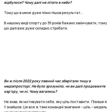
відбулося? Чому далі не літати в небо?
Тому що в мене дуже пізно пішов результат…
В нашому виді спорту до 35 років бажано закінчувати, тому
що далі вже дуже складно стрибати.
Ви ж після 2022 року певний час зберігали тишу в
медіапросторі. Не було зрозуміло, чи ви далі продовжите
кар'єру, чи ні. Чому вагались?
Не знав, як мотивувати себе, яку ціль поставити. Пізніше я
її знайшов. Це все ж таки командні змагання – ціль – медаль