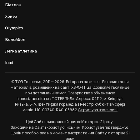
Біатлон
Хокей
Olympics
Волейбол
Легка атлетика
Інші
© ТОВ Тотвельд, 2011 — 2026. Всі права захищені. Використання
матеріалів, розміщених на сайті XSPORT.ua, дозволяється лише
при дотриманні
вимог
. Товариство з обмеженою
відповідальністю «ТОТВЕЛЬД». Адреса: 04112, м. Київ, вул.
Ризька, 8-А. Ідентифікатор медіа в Реєстрі суб’єктів у сфері
медіа: L10-00340, R40-05982
Структура власності
Цей Сайт призначений для осіб старше 21 року.
Заходячи на Сайт і користуючись ним, Користувач підтверджує,
що він є особою, яка на момент використання Сайту, є старше 21
року.