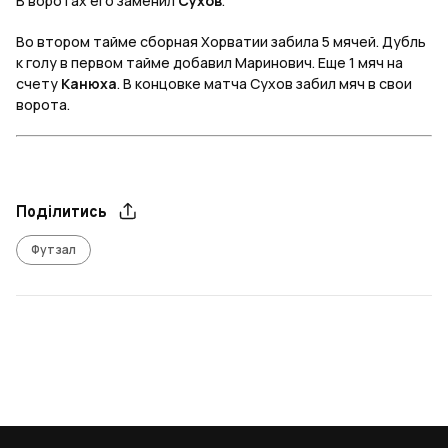
В воротах его заменил
Сухов
.
Во втором тайме сборная Хорватии забила 5 мячей. Дубль
к голу в первом тайме добавил Маринович. Еще 1 мяч на
счету
Канюха
. В концовке матча Сухов забил мяч в свои
ворота.
Поділитись
Футзал