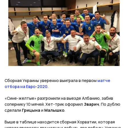
Сборная Украины уверенно выиграла в первом
матче
отбора на Евро-2020.
«Сине-желтые» разгромили на выезде Албанию, забив
сопернику 10 мячей. Хет-трик оформил
Зварич
. По дублю
сделали
Грицына
и
Малышко
.
Выше в таблице находится сборная Хорватии, которая
успела провести два матча и добыть две победы. Украина