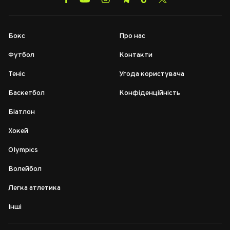
Бокс
Про нас
Футбол
Контакти
Теніс
Угода користувача
Баскетбол
Конфіденційність
Біатлон
Хокей
Olympics
Волейбол
Легка атлетика
Інші