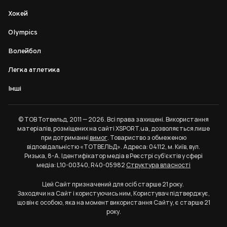
Хокей
Olympics
Волейбол
Легка атлетика
Інші
© ТОВ Тотвельд, 2011 — 2026. Всі права захищені. Використання
матеріалів, розміщених на сайті XSPORT.ua, дозволяється лише
при дотриманні
вимог
. Товариство з обмеженою
відповідальністю «ТОТВЕЛЬД». Адреса: 04112, м. Київ, вул.
Ризька, 8-А. Ідентифікатор медіа в Реєстрі суб’єктів у сфері
медіа: L10-00340, R40-05982
Структура власності
Цей Сайт призначений для осіб старше 21 року.
Заходячи на Сайт і користуючись ним, Користувач підтверджує,
що він є особою, яка на момент використання Сайту, є старше 21
року.