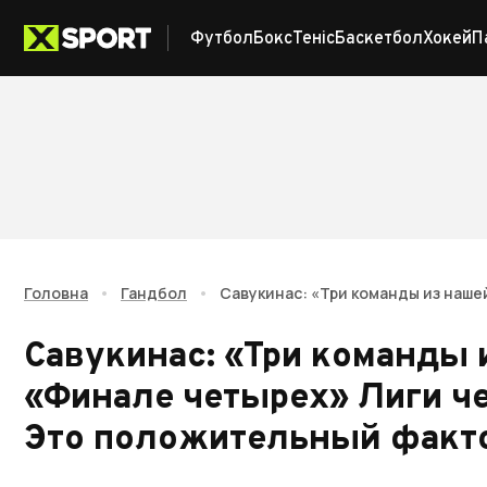
Футбол
Бокс
Теніс
Баскетбол
Хокей
П
Головна
•
Гандбол
•
Савукинас: «Три команды из наше
Савукинас: «Три команды 
«Финале четырех» Лиги ч
Это положительный факт