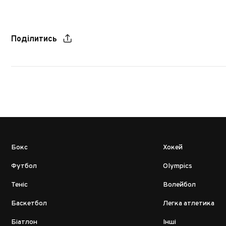
Поділитись
Бокс
Хокей
Футбол
Olympics
Теніс
Волейбол
Баскетбол
Легка атлетика
Біатлон
Інші