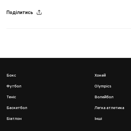
Поділитись
Бокс
Хокей
Футбол
Olympics
Теніс
Волейбол
Баскетбол
Легка атлетика
Біатлон
Інші