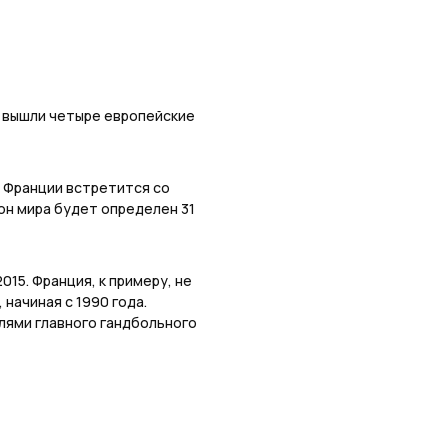
, вышли четыре европейские
 Франции встретится со
он мира будет определен 31
015. Франция, к примеру, не
начиная с 1990 года.
ями главного гандбольного