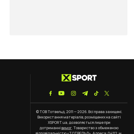
© ТОВ Тотвельд, 2011 — 2026. Всі права захищені.
Використання матеріалів, розміщених на сайті
XSPORT.ua, дозволяється лише при
дотриманні
вимог
. Товариство з обмеженою
відповідальністю «ТОТВЕЛЬД». Адреса: 04112, м.