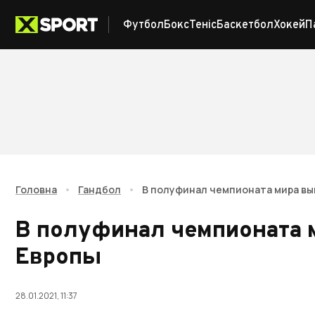
Футбол
Бокс
Теніс
Баскетбол
Хокей
П
Головна
•
Гандбол
•
В полуфинал чемпионата мира вы
В полуфинал чемпионата 
Европы
28.01.2021, 11:37