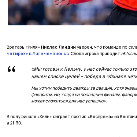
Вратарь «Киля»
Никлас Ландин
уверен, что команде по сил
четырех» в Лиге чемпионов
. Слова игрока приводит
ehfcl.e
«Мы готовы к Кельну, у нас сейчас только эт
нашем списке целей – победа в «Финале чет
Мы хотим победить дважды за два дня, хотя знаем,
фавориты. Но, глядя на последние финалы, фаворит 
может сложиться для нас успешно».
В полуфинале «Киль» сыграет против «Веспрема» из Венгрии 
в 21:30.