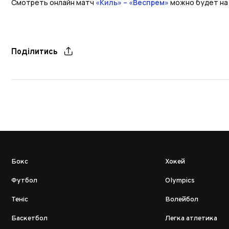
Смотреть онлайн матч
«Киль» – «Веспрем»
можно будет на
Поділитись
Бокс
Хокей
Футбол
Olympics
Теніс
Волейбол
Баскетбол
Легка атлетика