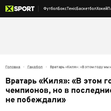
Футбол
Бокс
Теніс
Баскетбол
Хокей
П
Головна
•
Гандбол
•
Вратарь «Киля»: «В этом году мы
Вратарь «Киля»: «В этом 
чемпионов, но в последн
не побеждали»