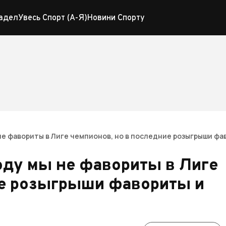
адел
Увесь Спорт (А-Я)
Новини Спорту
 не фавориты в Лиге чемпионов, но в последние розыгрыши ф
году мы не фавориты в Лиге
ие розыгрыши фавориты и