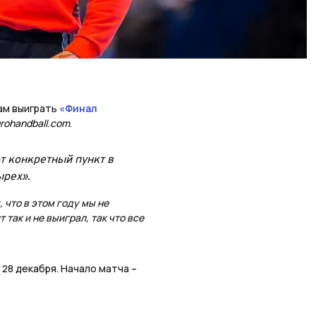
ам выиграть
«Финал
urohandball.com
.
от конкретный пункт в
ырех».
 что в этом году мы не
так и не выиграл, так что все
28 декабря. Начало матча –