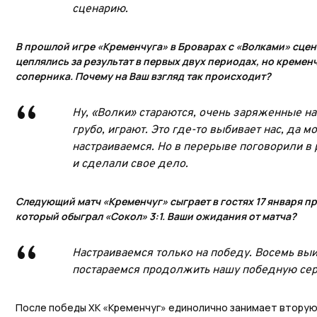
сценарию.
В прошлой игре «Кременчуга» в Броварах с «Волками» сцен
цеплялись за результат в первых двух периодах, но креме
соперника. Почему на Ваш взгляд так происходит?
Ну, «Волки» стараются, очень заряженные на 
грубо, играют. Это где-то выбивает нас, да м
настраиваемся. Но в перерыве поговорили в
и сделали свое дело.
Следующий матч «Кременчуг» сыграет в гостях 17 января пр
который обыграл «Сокол» 3:1. Ваши ожидания от матча?
Настраиваемся только на победу. Восемь вы
постараемся продолжить нашу победную се
После победы ХК «Кременчуг» единолично занимает вторую