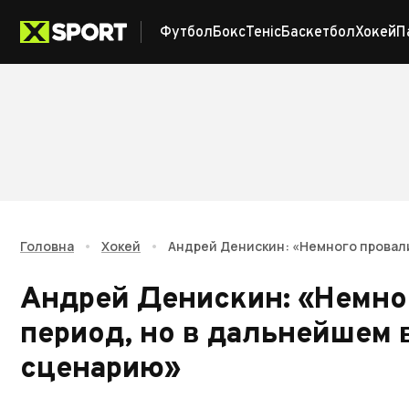
Футбол
Бокс
Теніс
Баскетбол
Хокей
П
Головна
•
Хокей
•
Андрей Денискин: «Немного провал
Андрей Денискин: «Немно
период, но в дальнейшем 
сценарию»