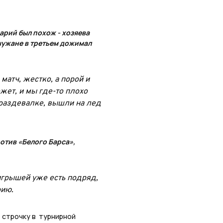
арий был похож - хозяева
нчужане в третьем дожимал
матч, жестко, а порой и
ожет, и мы где-то плохо
 раздевалке, вышли на лед
отив «Белого Барса»,
игрышей уже есть подряд,
рию.
 строчку в
турнирной