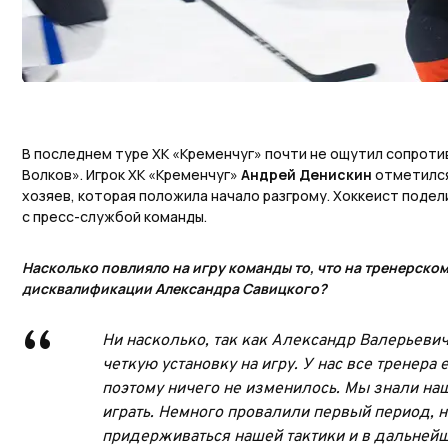
В последнем туре ХК «Кременчуг» почти не ощутил сопроти
Волков». Игрок ХК «Кременчуг»
Андрей Денискин
отметился
хозяев, которая положила начало разгрому. Хоккеист поде
с пресс-службой команды.
Насколько повлияло на игру команды то, что на тренерском
дисквалификации Александра Савицкого?
Ни насколько, так как Александр Валерьеви
четкую установку на игру. У нас все тренер
поэтому ничего не изменилось. Мы знали нашу
играть. Немного провалили первый период,
придерживаться нашей тактики и в дальней