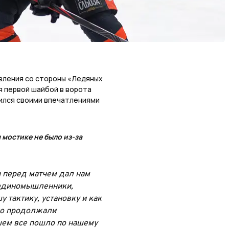
вления со стороны «Ледяных
 первой шайбой в ворота
лился своими впечатлениями
 мостике не было из-за
ч перед матчем дал нам
а единомышленники,
 тактику, установку и как
 но продолжали
шем все пошло по нашему