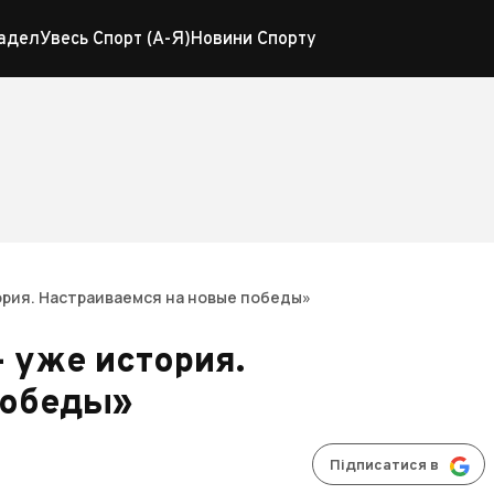
адел
Увесь Спорт (А-Я)
Новини Спорту
ория. Настраиваемся на новые победы»
 уже история.
победы»
Підписатися в