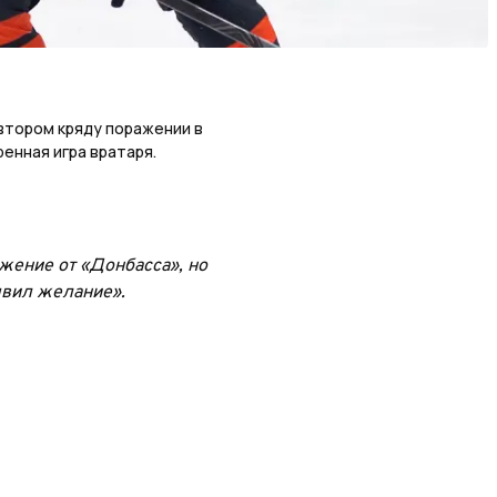
 втором кряду поражении в
енная игра вратаря.
жение от «Донбасса», но
явил желание».