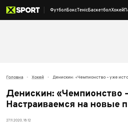
Футбол
Бокс
Теніс
Баскетбол
Хокей
П
Головна
•
Хокей
•
Денискин: «Чемпионство – уже ист
Денискин: «Чемпионство –
Настраиваемся на новые 
27.11.2020, 18:12