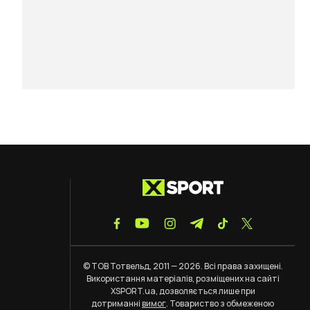
© ТОВ Тотвельд, 2011 — 2026. Всі права захищені.
Використання матеріалів, розміщених на сайті
XSPORT.ua, дозволяється лише при
дотриманні
вимог
. Товариство з обмеженою