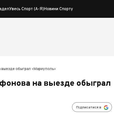
адел
Увесь Спорт (А-Я)
Новини Спорту
а выезде обыграл «Мариуполь»
ифонова на выезде обыграл
Підписатися в