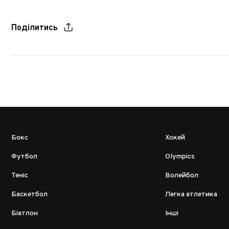
Поділитись
Бокс
Хокей
Футбол
Olympics
Теніс
Волейбол
Баскетбол
Легка атлетика
Біатлон
Інші