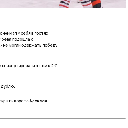
ринимал у себя в гостях
ирева
подошла к
и» не могли одержать победу
е конвертировали атаки в 2:0
 дублю.
вскрыть ворота
Алексея