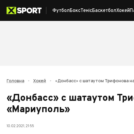
Футбол
Бокс
Теніс
Баскетбол
Хокей
П
Головна
•
Хокей
•
«Донбасс» с шатаутом Трифонова н
«Донбасс» с шатаутом Тр
«Мариуполь»
10.02.2021, 21:55