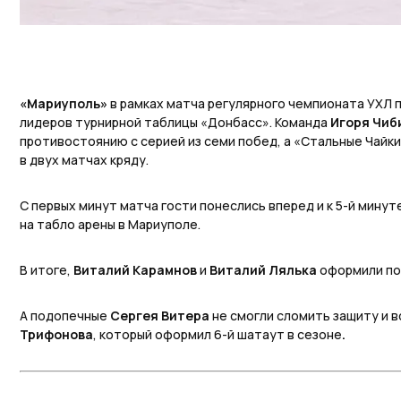
«Мариуполь»
в рамках матча регулярного чемпионата УХЛ п
лидеров турнирной таблицы «Донбасс». Команда
Игоря Чиб
противостоянию с серией из семи побед, а «Стальные Чайк
в двух матчах кряду.
С первых минут матча гости понеслись вперед и к 5-й минут
на табло арены в Мариуполе.
В итоге,
Виталий Карамнов
и
Виталий Лялька
оформили по
А подопечные
Сергея Витера
не смогли сломить защиту и 
Трифонова
, который оформил 6-й шатаут в сезоне
.