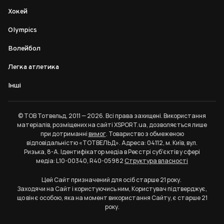
Хокей
Olympics
Волейбол
Легка атлетика
Інші
© ТОВ Тотвельд, 2011 — 2026. Всі права захищені. Використання
матеріалів, розміщених на сайті XSPORT.ua, дозволяється лише
при дотриманні
вимог
. Товариство з обмеженою
відповідальністю «ТОТВЕЛЬД». Адреса: 04112, м. Київ, вул.
Ризька, 8-А. Ідентифікатор медіа в Реєстрі суб’єктів у сфері
медіа: L10-00340, R40-05982
Структура власності
Цей Сайт призначений для осіб старше 21 року.
Заходячи на Сайт і користуючись ним, Користувач підтверджує,
що він є особою, яка на момент використання Сайту, є старше 21
року.