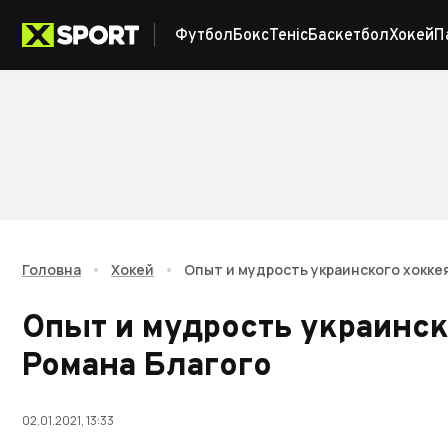
Футбол
Бокс
Теніс
Баскетбол
Хокей
П
Головна
•
Хокей
•
Опыт и мудрость украинского хокке
Опыт и мудрость украинск
Романа Благого
02.01.2021, 13:33