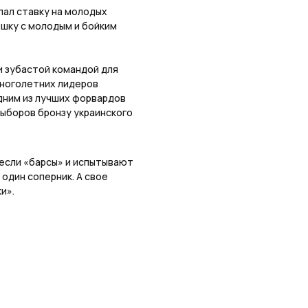
лал ставку на молодых
мешку с молодым и бойким
и зубастой командой для
многолетних лидеров
одним из лучших форвардов
выборов бронзу украинского
 если «барсы» и испытывают
 один соперник. А свое
ки».