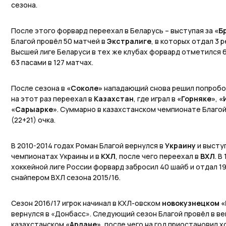
сезона.
После этого форвард переехал в Беларусь – выступая за
«Б
Благой провёл 50 матчей в
Экстралиге
, в которых отдал 3 
Высшей лиге Беларуси в тех же клубах форвард отметился
63 пасами в 127 матчах.
После сезона в
«Соколе»
нападающий снова решил попробов
на этот раз переехал в
Казахстан
, где играл в
«Горняке»
,
«
«Сарыарке»
. Суммарно в казахстанском чемпионате Благой
(22+21) очка.
В 2010-2014 годах Роман Благой вернулся в
Украину
и высту
чемпионатах Украины и в
КХЛ
, после чего переехал в
ВХЛ
. В
хоккейной лиге России форвард забросил 40 шайб и отдал 1
снайпером ВХЛ сезона 2015/16.
Сезон 2016/17 игрок начинал в КХЛ-овском
новокузнецком 
вернулся в «Донбасс». Следующий сезон Благой провёл в в
казахстанском
«Арлане»
, после чего на год приостановил 