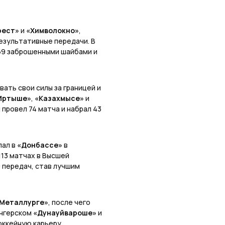
рест»
и
«Химволокно»
,
результативные передачи. В
 69 заброшенными шайбами и
ать свои силы за границей и
Иртыше»
,
«Казахмысе»
и
 провел 74 матча и набрал 43
пал в
«Донбассе»
в
 113 матчах в Высшей
9 передач, став лучшим
«Металлурге»
, после чего
енгерском
«Дунауйвароше»
и
хоккейную карьеру.