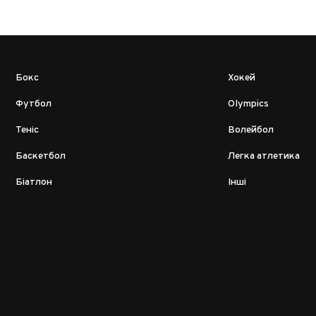
Бокс
Хокей
Футбол
Olympics
Теніс
Волейбол
Баскетбол
Легка атлетика
Біатлон
Інші