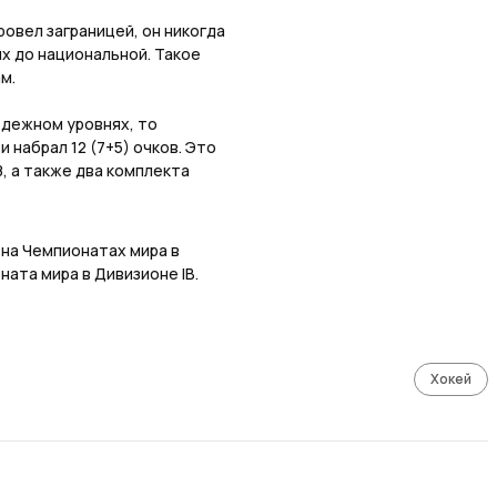
ровел заграницей, он никогда
их до национальной. Такое
м.
одежном уровнях, то
 набрал 12 (7+5) очков. Это
, а также два комплекта
 на Чемпионатах мира в
ната мира в Дивизионе IB.
Хокей