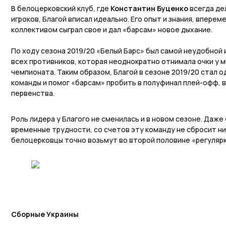
В белоцерковский клуб, где
Константин Буценко
всегда де
игроков, Благой вписал идеально. Его опыт и знания, впере
коллективом сыграл свое и дал «барсам» новое дыхание.
По ходу сезона 2019/20 «Белый Барс» был самой неудобной 
всех противников, которая неоднократно отнимала очки у 
чемпионата. Таким образом, Благой в сезоне 2019/20 стал 
команды и помог «барсам» пробить в полуфинал плей-офф, 
первенства.
Роль лидера у Благого не сменилась и в новом сезоне. Даже
временные трудности, со счетов эту команду не сбросит ни
белоцерковцы точно возьмут во второй половине «регуляр
Сборные Украины