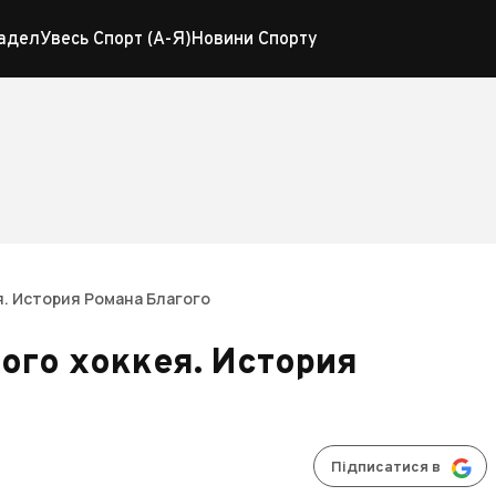
адел
Увесь Спорт (А-Я)
Новини Спорту
я. История Романа Благого
ого хоккея. История
Підписатися в