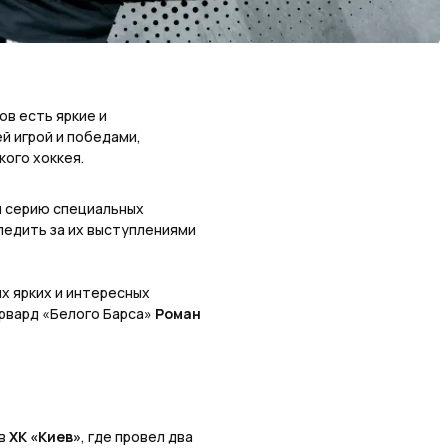
ов есть яркие и
й игрой и победами,
кого хоккея.
и серию специальных
ледить за их выступлениями
х ярких и интересных
орвард «Белого Барса»
Роман
 в
ХК «Киев»
, где провел два