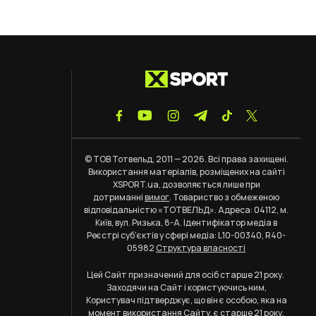
© ТОВ Тотвельд, 2011 — 2026. Всі права захищені.
Використання матеріалів, розміщених на сайті
XSPORT.ua, дозволяється лише при
дотриманні
вимог
. Товариство з обмеженою
відповідальністю «ТОТВЕЛЬД». Адреса: 04112, м.
Київ, вул. Ризька, 8-А. Ідентифікатор медіа в
Реєстрі суб’єктів у сфері медіа: L10-00340, R40-
05982
Структура власності
Цей Сайт призначений для осіб старше 21 року.
Заходячи на Сайт і користуючись ним,
Користувач підтверджує, що він є особою, яка на
момент використання Сайту, є старше 21 року.