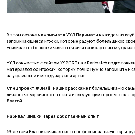
В этом сезоне
чемпионата УХЛ Париматч
в каждом из клуб
запоминающиеся игроки, которые радуют болельщиков свое
усиливают сборные и являются визитной карточкой украинс
УХЛ совместно с сайтом XSPORT.ua и Parimatch подготовил
материалов об игроках, которых точно нужно запомнить и с
на украинской и междунардной арене.
Спецпроект #Знай_наших
расскажет болельщикам о самы
личностях украинского хоккея и следующим героем стал ф
Благой.
Набивал шишки через собственный опыт
16-летний Благой начинал свою профессиональную карьеру