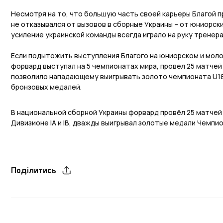
Несмотря на то, что большую часть своей карьеры Благой п
не отказывался от вызовов в сборные Украины – от юниорск
усиление украинской команды всегда играло на руку тренера
Если подытожить выступления Благого на юниорском и мол
форвард выступал на 5 чемпионатах мира, провел 25 матчей и
позволило нападающему выигрывать золото чемпионата U18
бронзовых медалей.
В национальной сборной Украины форвард провёл 25 матчей
Дивизионе IА и IB, дважды выигрывал золотые медали Чемпио
Поділитись