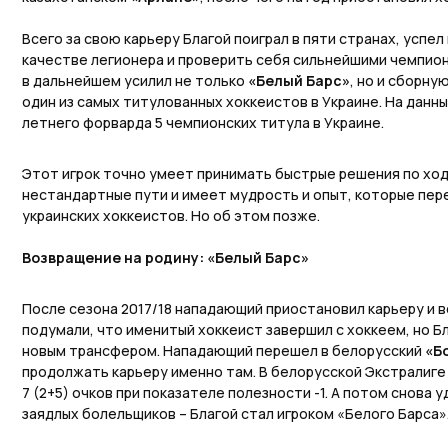
Всего за свою карьеру Благой поиграл в пяти странах, успе
качестве легионера и проверить себя сильнейшими чемпио
в дальнейшем усилил не только
«Белый Барс»
, но и сборную
один из самых титулованных хоккеистов в Украине. На данны
летнего форварда 5 чемпионских титула в Украине.
Этот игрок точно умеет принимать быстрые решения по ход
нестандартные пути и имеет мудрость и опыт, которые пе
украинских хоккеистов. Но об этом позже.
Возвращение на родину: «Белый Барс»
После сезона 2017/18 нападающий приостановил карьеру и 
подумали, что именитый хоккеист завершил с хоккеем, но Б
новым трансфером. Нападающий перешел в белорусский
«Б
продолжать карьеру именно там. В белорусской Экстралиге 
7 (2+5) очков при показателе полезности -1. А потом снова 
заядлых болельщиков – Благой стал игроком «Белого Барса»