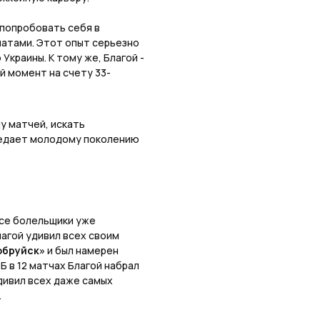
л попробовать себя в
натами. Этот опыт серьезно
 Украины. К тому же, Благой -
й момент на счету 33-
у матчей, искать
редает молодому поколению
все болельщики уже
лагой удивил всех своим
обруйск»
и был намерен
Б в 12 матчах Благой набрал
удивил всех даже самых
.