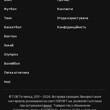
Бокс
Про нас
Футбол
Контакти
Теніс
Угода користувача
Баскетбол
Конфіденційність
Біатлон
Хокей
Olympics
Волейбол
Легка атлетика
Інші
© ТОВ Тотвельд, 2011 — 2026. Всі права захищені. Використання
матеріалів, розміщених на сайті XSPORT.ua, дозволяється лише
при дотриманні
вимог
. Товариство з обмеженою
відповідальністю «ТОТВЕЛЬД». Адреса: 04112, м. Київ, вул.