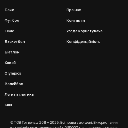
Бокс
Про нас
Футбол
Контакти
Теніс
Угода користувача
Баскетбол
Конфіденційність
Біатлон
Хокей
Olympics
Волейбол
Легка атлетика
Інші
© ТОВ Тотвельд, 2011 — 2026. Всі права захищені. Використання
матеріалів, розміщених на сайті XSPORT.ua, дозволяється лише