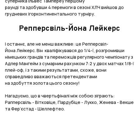
суперника Ільвес Тампереу першому
раунді та здобувши 4 перемоги в сезоні ХЛЧ вийшов до
грудневих ігорконтинентального турніру.
Репперсвіль-Йона Лейкерс
І останнє, але не менш важливе: це Репперсвіл-
Йона Лейкерс. Він кваліфікувався до 1/4-ї, розгромивши
німецьких грандів та переможців регулярного чемпіонату з
Адлер Мангейм з сумарним рахунком 7:2 у двох матчах 1/8-ї
плей-оф, і з такими результатами, схоже, вони
справедливо вважаються претендентами
на здобуття золота цього сезону!
Нагадуємо, що в чвертьфіналі між собою зіграють:
Рапперсвіль - Вітковіце, Пардубіце - Лукко, Женева - Векше
та Фер’єстад - Шеллефтео.