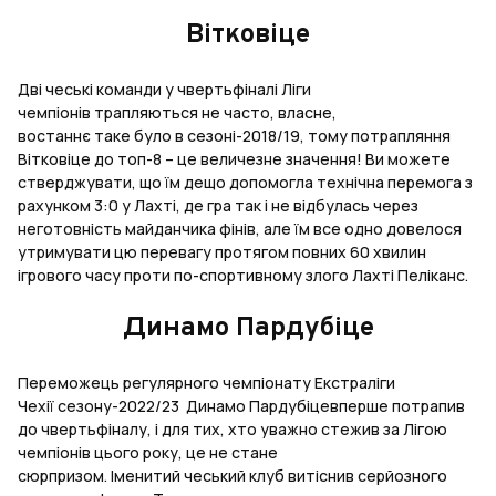
Вітковіце
Дві чеські команди у чвертьфіналі Ліги
чемпіонів трапляються не часто, власне,
востаннє таке було в сезоні-2018/19, тому потрапляння
Вітковіце до топ-8 – це величезне значення! Ви можете
стверджувати, що їм дещо допомогла технічна перемога з
рахунком 3:0 у Лахті, де гра так і не відбулась через
неготовність майданчика фінів, але їм все одно довелося
утримувати цю перевагу протягом повних 60 хвилин
ігрового часу проти по-спортивному злого Лахті Пеліканс.
Динамо Пардубіце
Переможець регулярного чемпіонату Екстраліги
Чехії сезону-2022/23 Динамо Пардубіцевперше потрапив
до чвертьфіналу, і для тих, хто уважно стежив за Лігою
чемпіонів цього року, це не стане
сюрпризом. Іменитий чеський клуб витіснив серйозного