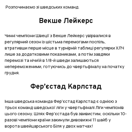
Розпочинаємо зі шведських команд.
Векше Лейкерс
Чинні чемпіони Швеції з Векше Лейкерс увірвалися в
регулярний сезон із шістьма перемогами поспіль,
втративши перше місце в турнірній таблиці регулярки ХЛЧ
лише за додатковими показниками, а потім завдяки
перемозі та нічиїй в 1/8-й шведи залишаються
непереможеними, готуючись до чвертьфіналу на початку
грудня.
Фер’єстад Карлстад
Інша шведська команда Фер'єстад Карлстад є однією з
трьох команд шведської ліги у чвертьфіналі Ліги чемпіонів
цього сезону. Шлях Фер'єстада був звивистим, оскільки 10-
разові чемпіони країни закинули дивовижні 11 шайб у
ворота швейцарського Біля у двох матчах!