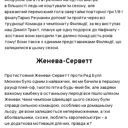
в більшості ледь не коштували їм сезону, але
вражаючий переможний гол в овертаймі повторної гри 1/8-ї
фіналуТармо Реунанен допоміг їм пройти через всі
труднощі! Команда з чемпіонату Фінляндії, за яку виступає
наш Диниїл Трахт, планує ще одну подорож до півфіналу –
востаннє вони заходили так далеко понад шість років
тому! Вони також є єдиними представниками Фінляндії, що
залишилися в цьому сезоні.
Женева-Серветт
Протистояння Женеви-Серветт проти Ред Булл
Мюнхен було одним з найважчих, які ми бачили в першому
раунді плей-оф, і могло піти в будь-який бік, але завдяки
важкому камбеку в останньому періоді все пішло шляхом
Женеви. Чинні чемпіони Швейцарії цього сезону були
справді сильною командою, особливо на домашньому
льоду, де вони залишаються непереможеними, а їхні
вболівальники, схоже, люблять європейські ігри – а
це додаткова мотивація для них, правда ж?