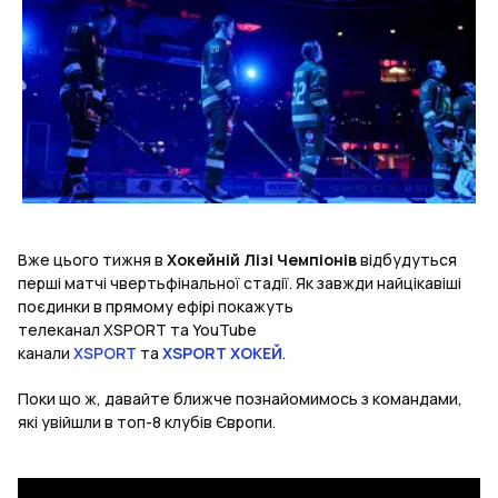
Вже цього тижня в
Хокейній Лізі Чемпіонів
відбудуться
перші матчі чвертьфінальної стадії. Як завжди найцікавіші
поєдинки в прямому ефірі покажуть
телеканал XSPORT та YouTube
канали
XSPORT
та
XSPORT ХОКЕЙ
.
Поки що ж, давайте ближче познайомимось з командами,
які увійшли в топ-8 клубів Європи.