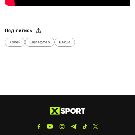
Поділитись
Хокей
Шелефтео
Векша