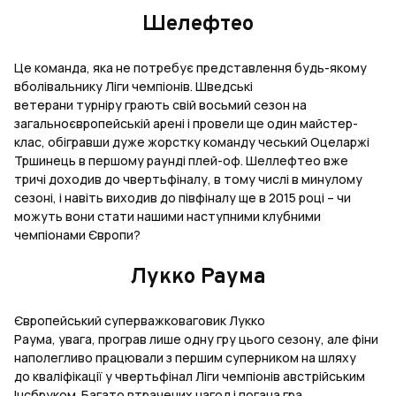
Шелефтео
Це команда, яка не потребує представлення будь-якому
вболівальнику Ліги чемпіонів. Шведські
ветерани турніру грають свій восьмий сезон на
загальноєвропейській арені і провели ще один майстер-
клас, обігравши дуже жорстку команду чеський Оцеларжі
Тршинець в першому раунді плей-оф. Шеллефтео вже
тричі доходив до чвертьфіналу, в тому числі в минулому
сезоні, і навіть виходив до півфіналу ще в 2015 році – чи
можуть вони стати нашими наступними клубними
чемпіонами Європи?
Лукко Раума
Європейський суперважковаговик Лукко
Раума, увага, програв лише одну гру цього сезону, але фіни
наполегливо працювали з першим суперником на шляху
до кваліфікації у чвертьфінал Ліги чемпіонів австрійським
Інсбруком. Багато втрачених нагод і погана гра