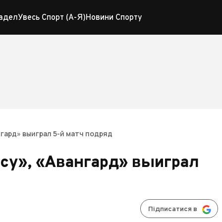
адел
Увесь Спорт (А-Я)
Новини Спорту
нгард» выиграл 5-й матч подряд
су», «Авангард» выиграл
Підписатися в