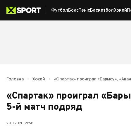
Футбол
Бокс
Теніс
Баскетбол
Хокей
П
Головна
•
Хокей
•
«Спартак» проиграл «Барысу», «Ава
«Спартак» проиграл «Бары
5-й матч подряд
29.11.2020, 21:56