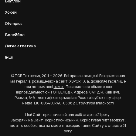
Біатлон
Хокей
Olympics
Волейбол
Легка атлетика
Інші
© ТОВ Тотвельд, 2011 — 2026. Всі права захищені. Використання
матеріалів, розміщених на сайті XSPORT.ua, дозволяється лише
при дотриманні
вимог
. Товариство з обмеженою
відповідальністю «ТОТВЕЛЬД». Адреса: 04112, м. Київ, вул.
Ризька, 8-А. Ідентифікатор медіа в Реєстрі суб’єктів у сфері
медіа: L10-00340, R40-05982
Структура власності
Цей Сайт призначений для осіб старше 21 року.
Заходячи на Сайт і користуючись ним, Користувач підтверджує,
що він є особою, яка на момент використання Сайту, є старше 21
року.