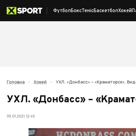
Футбол
Бокс
Теніс
Баскетбол
Хокей
П
Головна
•
Хокей
•
УХЛ. «Донбасс» – «Краматорск». Ви
УХЛ. «Донбасс» – «Крамат
05.01.2021, 12:45