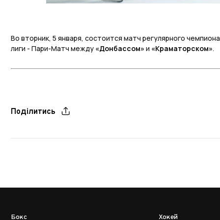
Во вторник, 5 января, состоится матч регулярного чемпион
лиги - Пари-Матч между
«Донбассом»
и
«Краматорском»
.
Поділитись
Бокс
Хокей