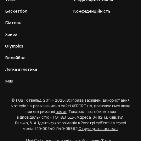
Баскетбол
Конфіденційність
Біатлон
Хокей
Olympics
Волейбол
Легка атлетика
Інші
© ТОВ Тотвельд, 2011 — 2026. Всі права захищені. Використання
матеріалів, розміщених на сайті XSPORT.ua, дозволяється лише
при дотриманні
вимог
. Товариство з обмеженою
відповідальністю «ТОТВЕЛЬД». Адреса: 04112, м. Київ, вул.
Ризька, 8-А. Ідентифікатор медіа в Реєстрі суб’єктів у сфері
медіа: L10-00340, R40-05982
Структура власності
Цей Сайт призначений для осіб старше 21 року.