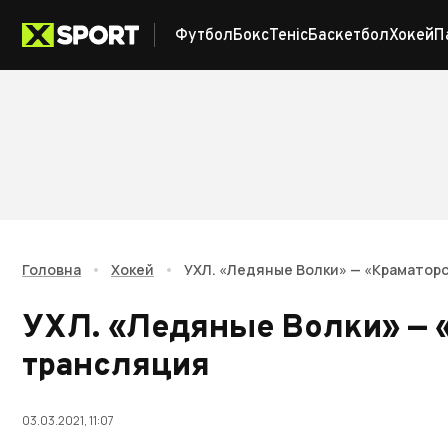
Футбол
Бокс
Теніс
Баскетбол
Хокей
П
Головна
•
Хокей
•
УХЛ. «Ледяные Волки» — «Краматорс
УХЛ. «Ледяные Волки» — 
трансляция
03.03.2021, 11:07