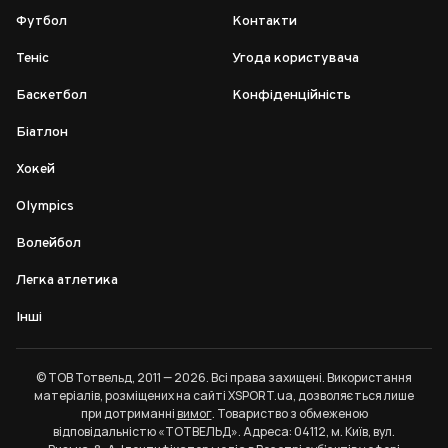
Футбол
Контакти
Теніс
Угода користувача
Баскетбол
Конфіденційність
Біатлон
Хокей
Olympics
Волейбол
Легка атлетика
Інші
© ТОВ Тотвельд, 2011 — 2026. Всі права захищені. Використання
матеріалів, розміщених на сайті XSPORT.ua, дозволяється лише
при дотриманні
вимог
. Товариство з обмеженою
відповідальністю «ТОТВЕЛЬД». Адреса: 04112, м. Київ, вул.