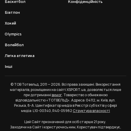
Баскетбол
Конфіденційність
Біатлон
Хокей
Olympics
Волейбол
Легка атлетика
Інші
© ТОВ Тотвельд, 2011 — 2026. Всі права захищені. Використання
матеріалів, розміщених на сайті XSPORT.ua, дозволяється лише
при дотриманні
вимог
. Товариство з обмеженою
відповідальністю «ТОТВЕЛЬД». Адреса: 04112, м. Київ, вул.
Ризька, 8-А. Ідентифікатор медіа в Реєстрі суб’єктів у сфері
медіа: L10-00340, R40-05982
Структура власності
Цей Сайт призначений для осіб старше 21 року.
Заходячи на Сайт і користуючись ним, Користувач підтверджує,