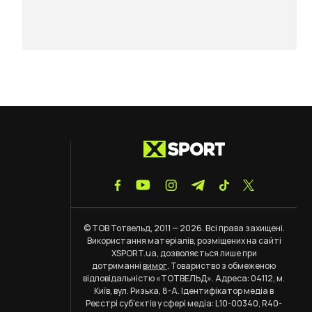
© ТОВ Тотвельд, 2011 — 2026. Всі права захищені.
Використання матеріалів, розміщених на сайті
XSPORT.ua, дозволяється лише при
дотриманні
вимог
. Товариство з обмеженою
відповідальністю «ТОТВЕЛЬД». Адреса: 04112, м.
Київ, вул. Ризька, 8-А. Ідентифікатор медіа в
Реєстрі суб’єктів у сфері медіа: L10-00340, R40-