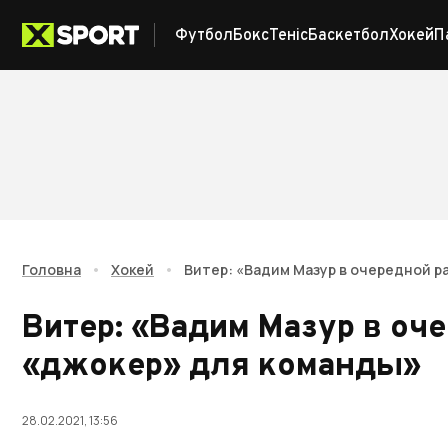
Футбол
Бокс
Теніс
Баскетбол
Хокей
П
Головна
•
Хокей
•
Витер: «Вадим Мазур в очередной р
Витер: «Вадим Мазур в оче
«джокер» для команды»
28.02.2021, 13:56