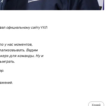
вал
официальному сайту
УХЛ
о у нас моментов,
реализовывать. Вадим
окер» для команды. Ну и
ыиграть.
ер.
ажений.
Хокей