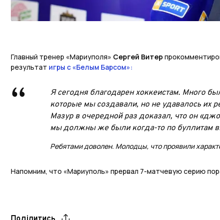
Главный тренер «Мариуполя»
Сергей Витер
прокомментиро
результат
игры с «Белым Барсом»:
Я сегодня благодарен хоккеистам. Много был
которые мы создавали, но не удавалось их 
Мазур в очередной раз доказал, что он «дж
мы должны же были когда-то по буллитам в
Ребятами доволен. Молодцы, что проявили характ
Напомним, что «Мариуполь» прервал 7-матчевую серию пор
Поділитись