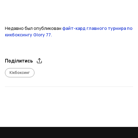
Недавно был опубликован
файт-кард главного турнира по
кикбоксингу Glory 77.
Поділитись
Кікбоксинг