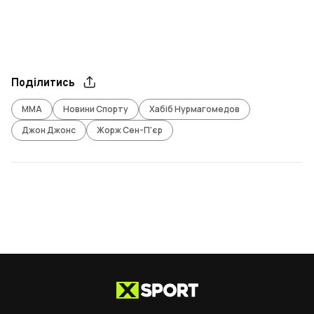
Поділитись
ММА
Новини Спорту
Хабіб Нурмагомедов
Джон Джонс
Жорж Сен-П'єр