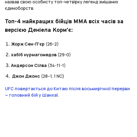
назвав свою особисту топ-четвірку легенд змішаних
єдиноборств.
Топ-4 найкращих бійців ММА всіх часів за
версією Деніела Корм’є:
Жорж Сен-П'єр
(26-2)
хабіб нурмагомедов
(29-0)
Андерсон Сілва
(34-11-1)
Джон Джонс
(28–1, 1 NC)
UFC повертається до Китаю після восьмирічної перерви
— головний бій у Шанхаї
.