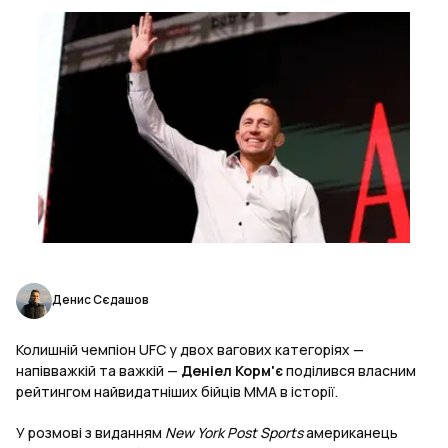
Денис Сєдашов
Колишній чемпіон UFC у двох вагових категоріях —
напівважкій та важкій —
Деніел Корм'є
поділився власним
рейтингом найвидатніших бійців ММА в історії.
У розмові з виданням
New York Post Sports
американець