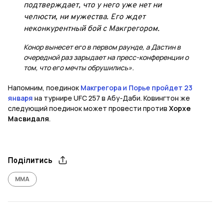
подтверждает, что у него уже нет ни
челюсти, ни мужества. Его ждет
неконкурентный бой с Макгрегором.
Конор вынесет его в первом раунде, а Дастин в
очередной раз зарыдает на пресс-конференции о
том, что его мечты обрушились».
Напомним, поединок
Макгрегора и Порье пройдет 23
января
на турнире UFC 257 в Абу-Даби. Ковингтон же
следующий поединок может провести против
Хорхе
Масвидаля
.
Поділитись
ММА