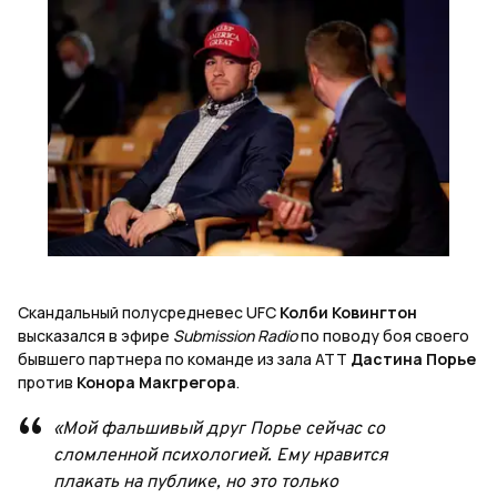
Скандальный полусредневес UFC
Колби Ковингтон
высказался в эфире
Submission Radio
по поводу боя своего
бывшего партнера по команде из зала ATT
Дастина Порье
против
Конора Макгрегора
.
«Мой фальшивый друг Порье сейчас со
сломленной психологией. Ему нравится
плакать на публике, но это только