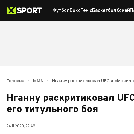
Футбол
Бокс
Теніс
Баскетбол
Хокей
П
Головна
•
ММА
•
Нганну раскритиковал UFC и Миочича 
Нганну раскритиковал UFC
его титульного боя
24.11.2020, 22:46