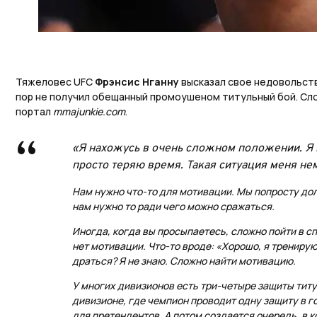
Тяжеловес UFC
Фрэнсис Нганну
высказал свое недовольств
пор не получил обещанный промоушеном титульный бой. Сл
портал
mmajunkie.com
.
«Я нахожусь в очень сложном положении. Я в
просто теряю время. Такая ситуация меня не
Нам нужно что-то для мотивации. Мы попросту до
нам нужно то ради чего можно сражаться.
Иногда, когда вы просыпаетесь, сложно пойти в сп
нет мотивации. Что-то вроде: «Хорошо, я тренирую
драться? Я не знаю. Сложно найти мотивацию.
У многих дивизионов есть три-четыре защиты титу
дивизионе, где чемпион проводит одну защиту в го
для претендентов. А потом создается очередь, в к