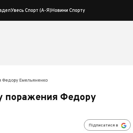
адел
Увесь Спорт (А-Я)
Новини Спорту
я Федору Емельяненко
у поражения Федору
Підписатися в