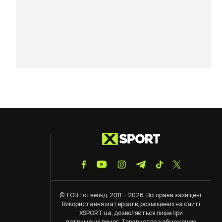
© ТОВ Тотвельд, 2011 — 2026. Всі права захищені.
Використання матеріалів, розміщених на сайті
XSPORT.ua, дозволяється лише при
дотриманні
вимог
. Товариство з обмеженою