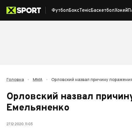
Футбол
Бокс
Теніс
Баскетбол
Хокей
П
Головна
•
ММА
•
Орловский назвал причину поражени
Орловский назвал причин
Емельяненко
27.12.2020, 11:03