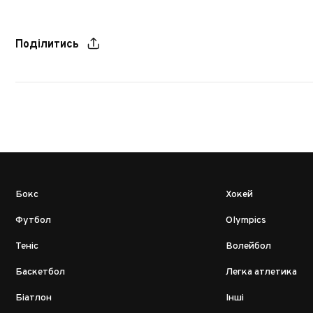
Поділитись
Бокс
Хокей
Футбол
Olympics
Теніс
Волейбол
Баскетбол
Легка атлетика
Біатлон
Інші