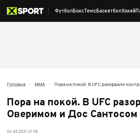
Футбол
Бокс
Теніс
Баскетбол
Хокей
П
Головна
•
ММА
•
Пора на покой. В UFC разорвали конт
Пора на покой. В UFC разо
Оверимом и Дос Сантосом
04.03.2021, 07:58