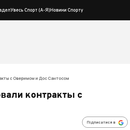
адел
Увесь Спорт (А-Я)
Новини Спорту
ракты с Оверимом и Дос Сантосом
рвали контракты с
Підписатися в