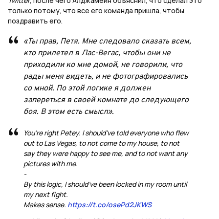
Twitter
, после чего Алджамейн объяснил, что сделал это
только потому, что все его команда пришла, чтобы
поздравить его.
«Ты прав, Петя. Мне следовало сказать всем,
кто прилетел в Лас-Вегас, чтобы они не
приходили ко мне домой, не говорили, что
рады меня видеть, и не фотографировались
со мной. По этой логике я должен
запереться в своей комнате до следующего
боя. В этом есть смысл».
You’re right Petey. I should’ve told everyone who flew
out to Las Vegas, to not come to my house, to not
say they were happy to see me, and to not want any
pictures with me.
-
By this logic, I should’ve been locked in my room until
my next fight.
Makes sense.
https://t.co/osePd2JKWS