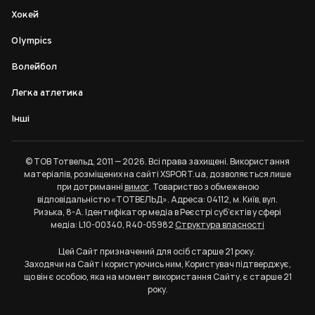
Хокей
Olympics
Волейбол
Легка атлетика
Інші
© ТОВ Тотвельд, 2011 — 2026. Всі права захищені. Використання
матеріалів, розміщених на сайті XSPORT.ua, дозволяється лише
при дотриманні
вимог
. Товариство з обмеженою
відповідальністю «ТОТВЕЛЬД». Адреса: 04112, м. Київ, вул.
Ризька, 8-А. Ідентифікатор медіа в Реєстрі суб’єктів у сфері
медіа: L10-00340, R40-05982
Структура власності
Цей Сайт призначений для осіб старше 21 року.
Заходячи на Сайт і користуючись ним, Користувач підтверджує,
що він є особою, яка на момент використання Сайту, є старше 21
року.