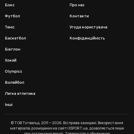
Бокс
Про нас
Футбол
Контакти
Теніс
Угода користувача
Баскетбол
Конфіденційність
Біатлон
Хокей
Olympics
Волейбол
Легка атлетика
Інші
© ТОВ Тотвельд, 2011 — 2026. Всі права захищені. Використання
матеріалів, розміщених на сайті XSPORT.ua, дозволяється лише
при дотриманні
вимог
. Товариство з обмеженою