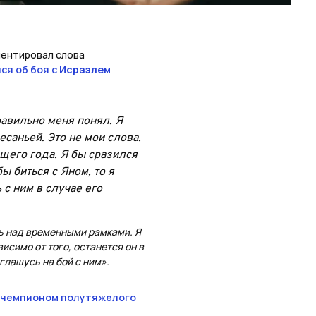
ентировал слова
ся об боя с
Исраэлем
равильно меня понял. Я
есаньей. Это не мои слова.
щего года. Я бы сразился
ы биться с Яном, то я
с ним в случае его
ть над временными рамками. Я
исимо от того, останется он в
глашусь на бой с ним».
с чемпионом полутяжелого