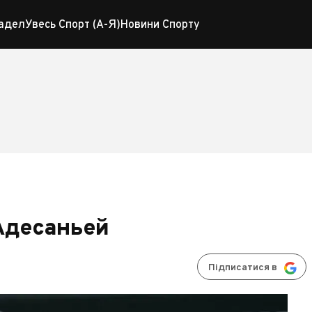
адел
Увесь Спорт (А-Я)
Новини Спорту
 Адесаньей
Підписатися в