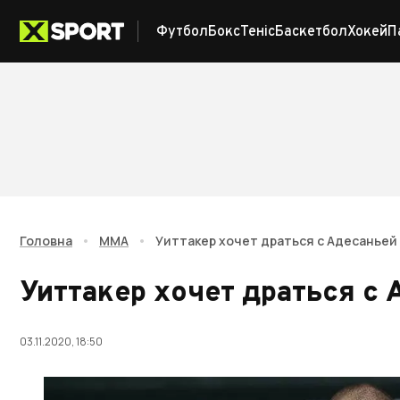
Футбол
Бокс
Теніс
Баскетбол
Хокей
П
Головна
•
ММА
•
Уиттакер хочет драться с Адесаньей
Уиттакер хочет драться с
03.11.2020, 18:50