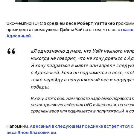
Экс-чемпион UFC в среднем весе
Роберт Уиттакер
прокомм
президента промоушена
Дэйны Уайта
о том, что он
отказал
Адесаньей
.
«Я однозначно думаю, что Уайт немного неп
никогда не говорил, что не хочу драться с Ад
Я хочу подраться в марте или апреле следую
с Адесаньей. Если он поднимется в весе, чтоб
тоже перейду в полутяжелый вес и подерусь 
победы.
Я хочу этого боя. Нам просто надо было поработа
не контролирую действия UFC и Адесаньи, но незав
среднем весе или поднимется в полутяжелый, я со
Напомним,
Адесанья в следующем поединке встретится 
веса
Яном Блаховичем
.