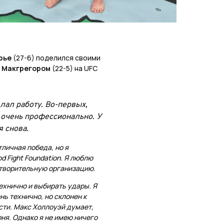
рье
(27-6) поделился своими
 Макгрегором
(22-5) на UFC
лал работу. Во-первых,
т очень профессионально. У
я снова.
тличная победа, но я
d Fight Foundation. Я люблю
отворительную организацию.
ехнично и выбирать удары. Я
нь технично, но склонен к
сти. Макс Холлоуэй думает,
рня. Однако я не имею ничего