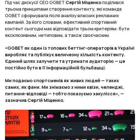
Під час дискусії СEO GGBET
Сергій Міщенко
поділився
трьома принципами створення контенту, які команда
GGBET сформувала після аналізу власних рекламних
кампаній. За його словами, ефективний спортивний
контент сьогодні має відповідати трьом критеріям: бути
ексклюзивним, нетиповим, а також своєчасним.
«GGBET як один із топових беттінг-операторів в Україні
виробляє та публікує величезну кількість контенту.
Єдиний шлях залучити та утримати аудиторію — це
постійно бути в її інформаційній бульбашці.
Ми подаємо спортсменів як живих людей — таких
самих, як фани. Ми знімаємо з ними квізи, челенджі,
питання-відповіді — тобто показуємо закулісся», —
зазначив Сергій Міщенко.