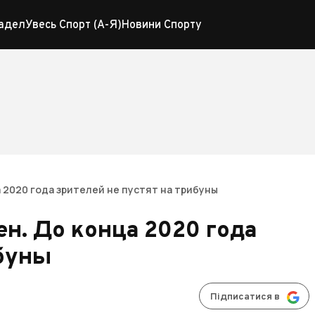
адел
Увесь Спорт (А-Я)
Новини Спорту
 2020 года зрителей не пустят на трибуны
ен. До конца 2020 года
ибуны
Підписатися в