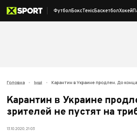
Футбол
Бокс
Теніс
Баскетбол
Хокей
П
Головна
•
Інші
•
Карантин в Украине продлен. До конца
Карантин в Украине продл
зрителей не пустят на тр
13.10.2020, 21:03