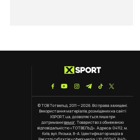
© ТОВ Тотвельд, 2011 — 2026. Всі права захищені.
Використання матеріалів, розміщених на сайті
XSPORT.ua, дозволяється лише при
дотриманні
вимог
. Товариство з обмеженою
відповідальністю «ТОТВЕЛЬД». Адреса: 04112, м.
Київ, вул. Ризька, 8-А. Ідентифікатор медіа в
Реєстрі суб’єктів у сфері медіа: L10-00340, R40-