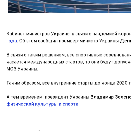
Кабинет министров Украины в связи с пандемией коро
года
. Об этом сообщил премьер-министр Украины
Ден
В связи с таким решением, все спортивные соревновани
касается международных стартов, то они будут допус
МОЗ Украины.
Таким образом, все внутренние старты до конца 2020 г
А тем временем, президент Украины
Владимир Зелен
физической культуры и спорта
.