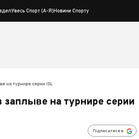
адел
Увесь Спорт (А-Я)
Новини Спорту
ве на турнире серии ISL
 заплыве на турнире серии
Підписатися в