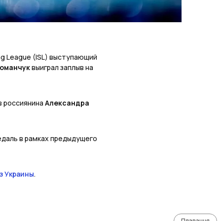
ng League (ISL) выступающий
Романчук
выиграл заплыв на
в россиянина
Александра
едаль в рамках предыдущего
з Украины
.
Плавання