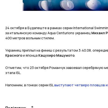
24 октября в Будапеште в рамках серии International Swimmi
за итальянскую команду Aqua Centurions украинец
Михаил 
400 метров вольным стилем.
Украинец приплыл на финиш с результатом 3:40.08, опереди
Красного
и японца
Кацухиро Мацумото
.
Отметим, что 23 октября Романчук завоевал серебряную м
этапа ISL.
Напомним, в гонках серии ISL
выступают четверо пловцов и