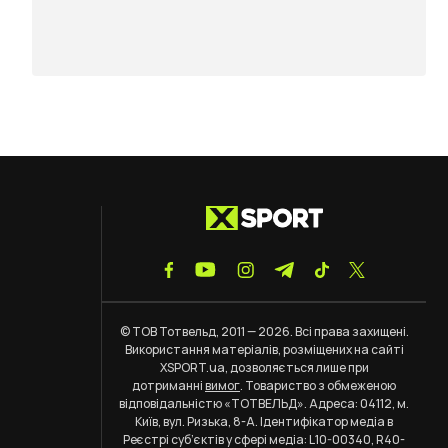
© ТОВ Тотвельд, 2011 — 2026. Всі права захищені.
Використання матеріалів, розміщених на сайті
XSPORT.ua, дозволяється лише при
дотриманні
вимог
. Товариство з обмеженою
відповідальністю «ТОТВЕЛЬД». Адреса: 04112, м.
Київ, вул. Ризька, 8-А. Ідентифікатор медіа в
Реєстрі суб’єктів у сфері медіа: L10-00340, R40-