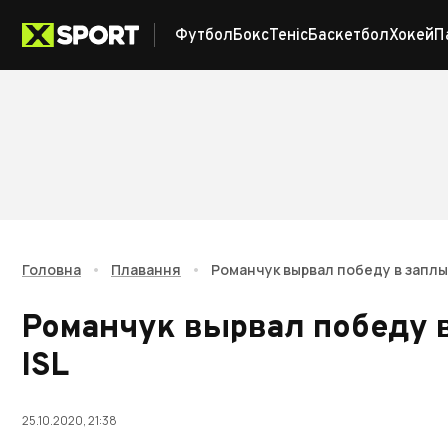
Футбол
Бокс
Теніс
Баскетбол
Хокей
П
Головна
•
Плавання
•
Романчук вырвал победу в заплы
Романчук вырвал победу в
ISL
25.10.2020, 21:38