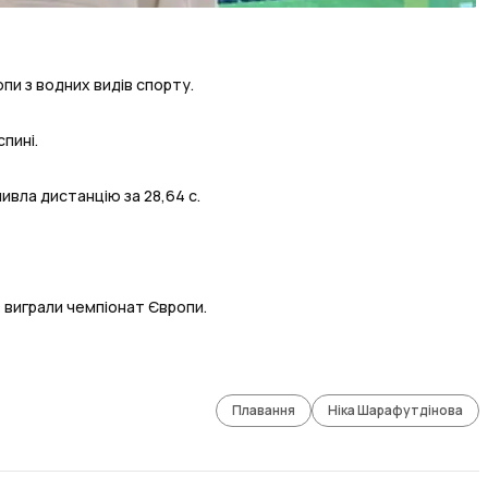
пи з водних видів спорту.
спині.
ивла дистанцію за 28,64 с.
 виграли чемпіонат Європи.
Плавання
Ніка Шарафутдінова