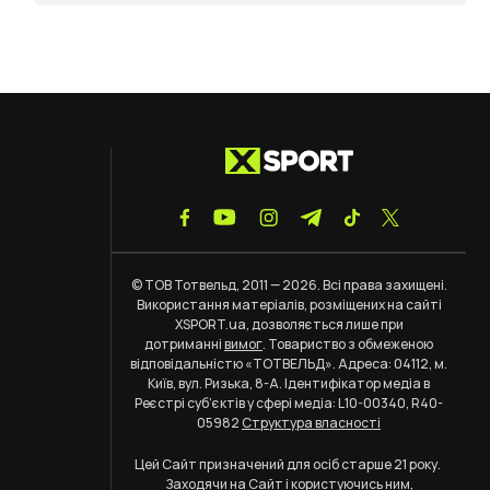
© ТОВ Тотвельд, 2011 — 2026. Всі права захищені.
Використання матеріалів, розміщених на сайті
XSPORT.ua, дозволяється лише при
дотриманні
вимог
. Товариство з обмеженою
відповідальністю «ТОТВЕЛЬД». Адреса: 04112, м.
Київ, вул. Ризька, 8-А. Ідентифікатор медіа в
Реєстрі суб’єктів у сфері медіа: L10-00340, R40-
05982
Структура власності
Цей Сайт призначений для осіб старше 21 року.
Заходячи на Сайт і користуючись ним,