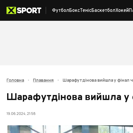
Футбол
Бокс
Теніс
Баскетбол
Хокей
П
Головна
•
Плавання
•
Шарафутдінова вийшла у фінал 
Шарафутдінова вийшла у 
19.06.2024, 21:58