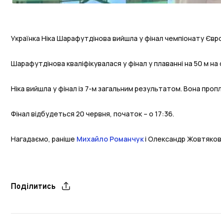
Українка Ніка Шарафутдінова вийшла у фінал чемпіонату Євро
Шарафутдінова кваліфікувалася у фінал у плаванні на 50 м на 
Ніка вийшла у фінал із 7-м загальним результатом. Вона пропл
Фінал відбудеться 20 червня, початок – о 17:36.
Нагадаємо, раніше
Михайло Романчук
і Олександр Жовтяков
Поділитись