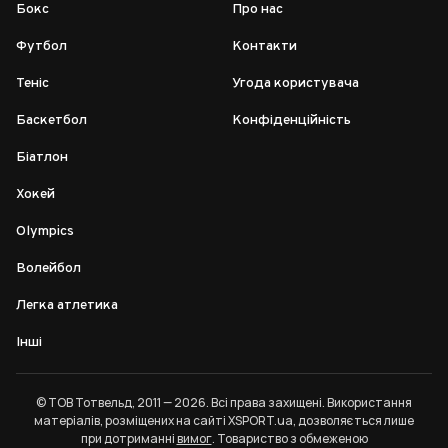
Бокс
Про нас
Футбол
Контакти
Теніс
Угода користувача
Баскетбол
Конфіденційність
Біатлон
Хокей
Olympics
Волейбол
Легка атлетика
Інші
© ТОВ Тотвельд, 2011 — 2026. Всі права захищені. Використання
матеріалів, розміщених на сайті XSPORT.ua, дозволяється лише
при дотриманні
вимог
. Товариство з обмеженою