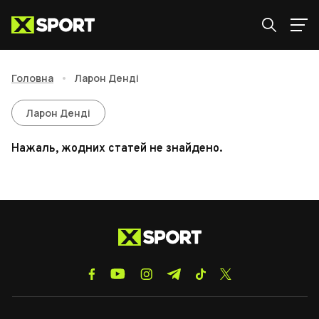
Головна
•
Ларон Денді
Ларон Денді
Ларон Денді
Нажаль, жодних статей не знайдено.