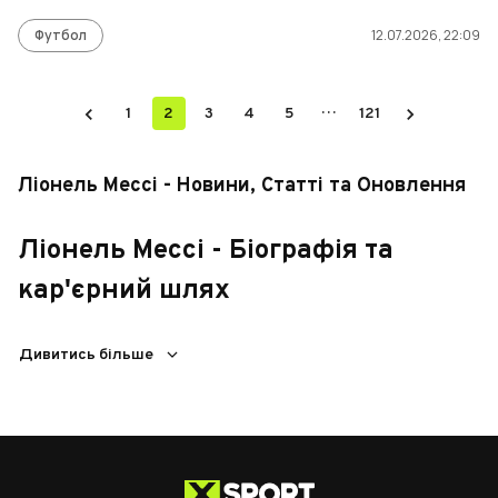
Футбол
12.07.2026, 22:09
…
1
2
3
4
5
121
Ліонель Мессі - Новини, Статті та Оновлення
Ліонель Мессі - Біографія та
кар'єрний шлях
Ліонель Мессі, народжений 24 червня 1987 року в Росаріо,
Дивитись більше
Аргентина, є одним з найвидатніших футболістів в історії.
Його кар'єра розпочалася в клубі "Ньюеллс Олд Бойз", але у
13 років він зіткнувся з проблемою дефіциту гормону росту.
У 2000 році Мессі переїхав до Іспанії, підписавши контракт
з "Барселоною", яка взяла на себе витрати на лікування.