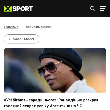
Головна
•
Ліонель Мессі
Ліонель Мессі
Ліонель Мессі
«Усі бігають заради нього»: Роналдінью розкрив
головний секрет успіху Аргентини на ЧС