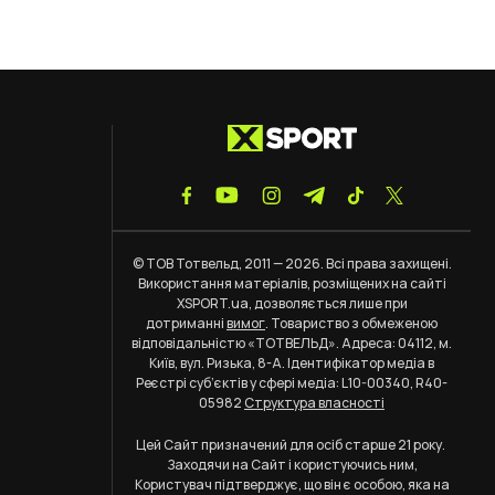
© ТОВ Тотвельд, 2011 — 2026. Всі права захищені.
Використання матеріалів, розміщених на сайті
XSPORT.ua, дозволяється лише при
дотриманні
вимог
. Товариство з обмеженою
відповідальністю «ТОТВЕЛЬД». Адреса: 04112, м.
Київ, вул. Ризька, 8-А. Ідентифікатор медіа в
Реєстрі суб’єктів у сфері медіа: L10-00340, R40-
05982
Структура власності
Цей Сайт призначений для осіб старше 21 року.
Заходячи на Сайт і користуючись ним,
Користувач підтверджує, що він є особою, яка на