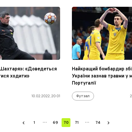
«Шахтаря»: «Доведеться
Найкращий бомбардир збі
тися ходити»
України зазнав травми у 
Португалії
10.02.2022, 20:01
Футзал
2
…
…
1
69
70
71
74