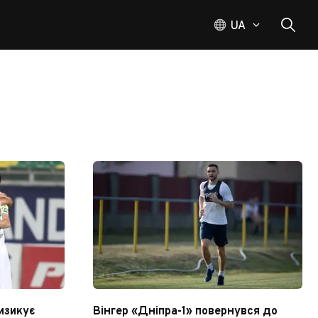
UA
изикує
Вінгер «Дніпра-1» повернувся до