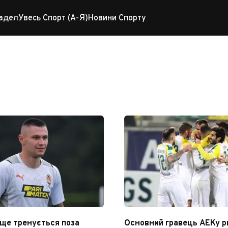
адел
Увесь Спорт (А-Я)
Новини Спорту
 ще тренується поза
Основний гравець АЕКу р