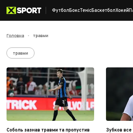
Футбол
Бокс
Теніс
Баскетбол
Хокей
П
Головна
•
травми
травми
травми
Соболь зазнав травми та пропустив
Зубков все