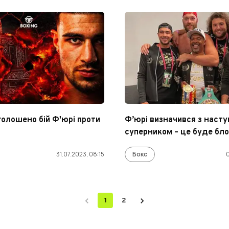
голошено бій Ф'юрі проти
Ф’юрі визначився з наст
суперником – це буде бло
31.07.2023, 08:15
Бокс
0
1
2