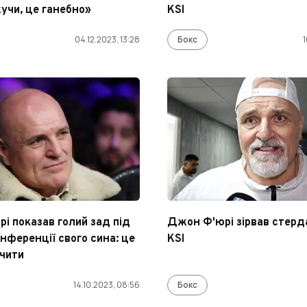
учи, це ганебно»
KSI
04.12.2023, 13:28
Бокс
1
і показав голий зад під
Джон Ф'юрі зірвав стерда
нференції свого сина: це
KSI
ачити
14.10.2023, 08:56
Бокс