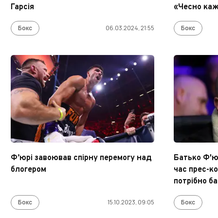
Гарсія
«Чесно каж
Бокс
06.03.2024, 21:55
Бокс
Ф’юрі завоював спірну перемогу над
Батько Ф'юр
блогером
час прес-ко
потрібно б
Бокс
15.10.2023, 09:05
Бокс