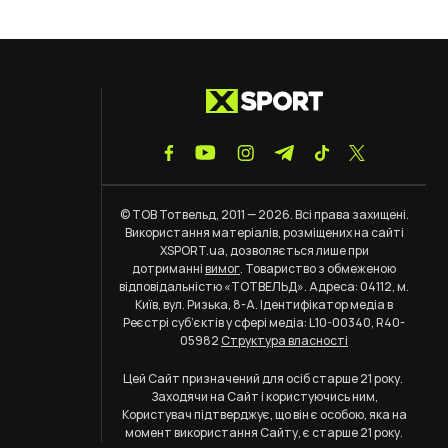
© ТОВ Тотвельд, 2011 — 2026. Всі права захищені.
Використання матеріалів, розміщених на сайті
XSPORT.ua, дозволяється лише при
дотриманні
вимог
. Товариство з обмеженою
відповідальністю «ТОТВЕЛЬД». Адреса: 04112, м.
Київ, вул. Ризька, 8-А. Ідентифікатор медіа в
Реєстрі суб’єктів у сфері медіа: L10-00340, R40-
05982
Структура власності
Цей Сайт призначений для осіб старше 21 року.
Заходячи на Сайт і користуючись ним,
Користувач підтверджує, що він є особою, яка на
момент використання Сайту, є старше 21 року.