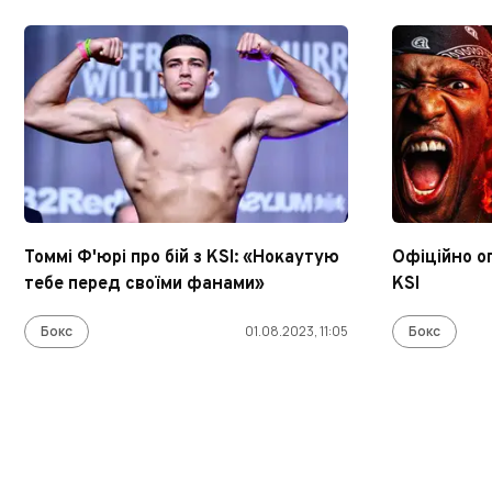
Томмі Ф'юрі про бій з KSI: «Нокаутую
Офіційно о
тебе перед своїми фанами»
KSI
Бокс
01.08.2023, 11:05
Бокс