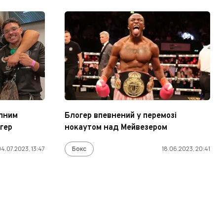
упним
Блогер впевнений у перемозі
гер
нокаутом над Мейвезером
4.07.2023, 13:47
Бокс
18.06.2023, 20:41