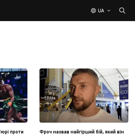
UA
'юрі проти
Фроч назвав найгірший бій, який він