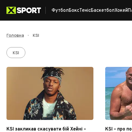
Футбол
Бокс
Теніс
Баскетбол
Хокей
П
Головна
•
KSI
KSI
KSI
KSI закликав скасувати бій Хейні –
KSI – про п