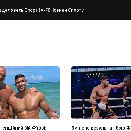
адел
Увесь Спорт (А-Я)
Новини Спорту
отенційний бій Ф’юрі:
Змінено результат бою Ф