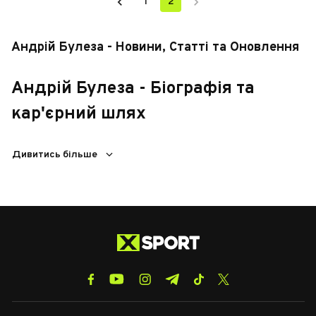
1
2
Андрій Булеза - Новини, Статті та Оновлення
Андрій Булеза - Біографія та
кар'єрний шлях
Андрій Булеза — український футболіст, народився 20
Дивитись більше
березня 1990 року в Києві. З юних років захоплювався
футболом і приєднався до дитячої академії місцевого
клубу "Динамо". У 2007 році він дебютував у професійному
футболі, ставши частиною команди "Динамо-2".
У 2010 році Булеза перейшов до основного складу
"Динамо", де швидко зарекомендував себе як талановитий
півзахисник. Його техніка, швидкість та здатність до
тактичного мислення привернули увагу тренерів. Протягом
наступних років він став ключовим гравцем команди,
допомагаючи їй здобувати титули на національному рівні.