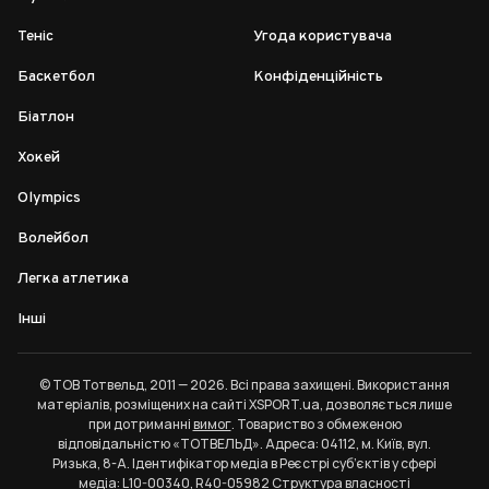
Теніс
Угода користувача
Баскетбол
Конфіденційність
Біатлон
Хокей
Olympics
Волейбол
Легка атлетика
Інші
© ТОВ Тотвельд, 2011 — 2026. Всі права захищені. Використання
матеріалів, розміщених на сайті XSPORT.ua, дозволяється лише
при дотриманні
вимог
. Товариство з обмеженою
відповідальністю «ТОТВЕЛЬД». Адреса: 04112, м. Київ, вул.
Ризька, 8-А. Ідентифікатор медіа в Реєстрі суб’єктів у сфері
медіа: L10-00340, R40-05982
Структура власності