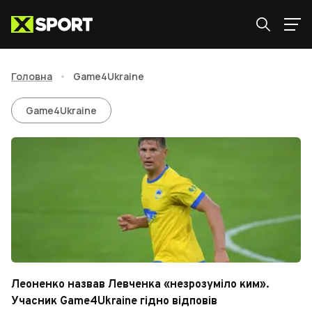
Головна
•
Game4Ukraine
Game4Ukraine
Game4Ukraine
Леоненко назвав Левченка «незрозуміло ким».
Учасник Game4Ukraine гідно відповів