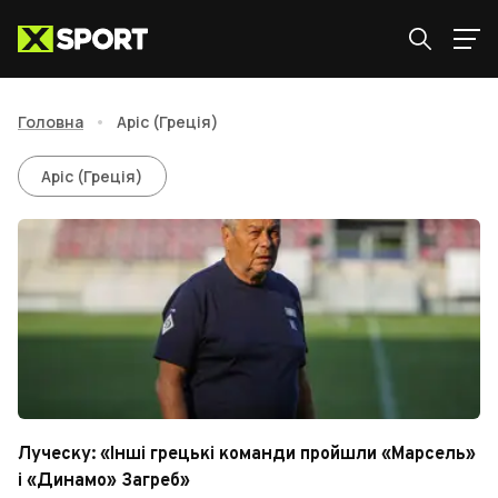
Головна
•
Аріс (Греція)
Аріс (Греція)
Аріс (Греція)
Луческу: «Інші грецькі команди пройшли «Марсель»
і «Динамо» Загреб»