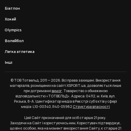
Біатлон
Хокей
Olympics
Волейбол
Легка атлетика
Інші
© ТОВ Тотвельд, 2011 — 2026. Всі права захищені. Використання
матеріалів, розміщених на сайті XSPORT.ua, дозволяється лише
при дотриманні
вимог
. Товариство з обмеженою
відповідальністю «ТОТВЕЛЬД». Адреса: 04112, м. Київ, вул.
Ризька, 8-А. Ідентифікатор медіа в Реєстрі суб’єктів у сфері
медіа: L10-00340, R40-05982
Структура власності
Цей Сайт призначений для осіб старше 21 року.
Заходячи на Сайт і користуючись ним, Користувач підтверджує,
що він є особою, яка на момент використання Сайту, є старше 21