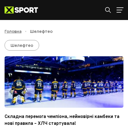
Головна
•
Шелефтео
Шелефтео
Шелефтео
Складна перемога чемпіона, неймовірні камбеки та
нові правила – ХЛЧ стартувала!