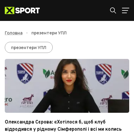
Головна
•
презентери УПЛ
презентери УПЛ
презентери УПЛ
Олександра Сєрова: «Хотілося б, щоб клуб
відродився у рідному Сімферополі і всі ми колись