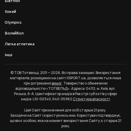
Біатлон
Хокей
Olympics
Волейбол
Легка атлетика
Інші
© ТОВ Тотвельд, 2011 — 2026. Всі права захищені. Використання
матеріалів, розміщених на сайті XSPORT.ua, дозволяється лише
при дотриманні
вимог
. Товариство з обмеженою
відповідальністю «ТОТВЕЛЬД». Адреса: 04112, м. Київ, вул.
Ризька, 8-А. Ідентифікатор медіа в Реєстрі суб’єктів у сфері
медіа: L10-00340, R40-05982
Структура власності
Цей Сайт призначений для осіб старше 21 року.
Заходячи на Сайт і користуючись ним, Користувач підтверджує,
що він є особою, яка на момент використання Сайту, є старше 21
року.