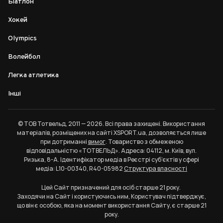
Біатлон
Хокей
Olympics
Волейбол
Легка атлетика
Інші
© ТОВ Тотвельд, 2011 — 2026. Всі права захищені. Використання
матеріалів, розміщених на сайті XSPORT.ua, дозволяється лише
при дотриманні
вимог
. Товариство з обмеженою
відповідальністю «ТОТВЕЛЬД». Адреса: 04112, м. Київ, вул.
Ризька, 8-А. Ідентифікатор медіа в Реєстрі суб’єктів у сфері
медіа: L10-00340, R40-05982
Структура власності
Цей Сайт призначений для осіб старше 21 року.
Заходячи на Сайт і користуючись ним, Користувач підтверджує,
що він є особою, яка на момент використання Сайту, є старше 21
року.